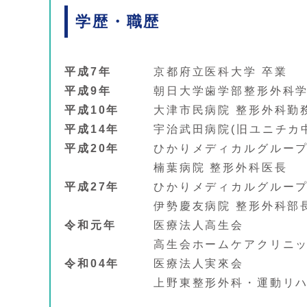
学歴・職歴
平成7年
京都府立医科大学 卒業
平成9年
朝日大学歯学部整形外科学
平成10年
大津市民病院 整形外科勤
平成14年
宇治武田病院(旧ユニチカ
平成20年
ひかりメディカルグルー
楠葉病院 整形外科医長
平成27年
ひかりメディカルグループ
伊勢慶友病院 整形外科部
令和元年
医療法人高生会
高生会ホームケアクリニ
令和04年
医療法人実來会
上野東整形外科・運動リ