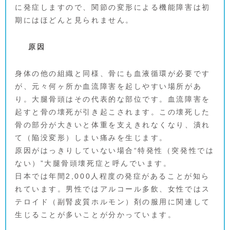
に発症しますので、関節の変形による機能障害は初
期にはほどんと見られません。
原因
身体の他の組織と同様、骨にも血液循環が必要です
が、元々何ヶ所か血流障害を起しやすい場所があ
り。大腿骨頭はその代表的な部位です。血流障害を
起すと骨の壊死が引き起こされます。この壊死した
骨の部分が大きいと体重を支えきれなくなり、潰れ
て（陥没変形）しまい痛みを生じます。
原因がはっきりしていない場合“特発性（突発性では
ない）”大腿骨頭壊死症と呼んでいます。
日本では年間2,000人程度の発症があることが知ら
れています。男性ではアルコール多飲、女性ではス
テロイド（副腎皮質ホルモン）剤の服用に関連して
生じることが多いことが分かっています。