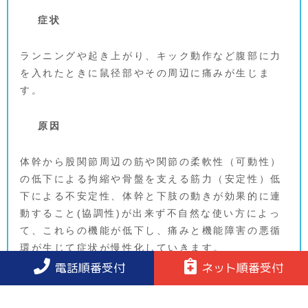
症状
ランニングや起き上がり、キック動作など腹部に力
を入れたときに鼠径部やその周辺に痛みが生じま
す。
原因
体幹から股関節周辺の筋や関節の柔軟性（可動性）
の低下による拘縮や骨盤を支える筋力（安定性）低
下による不安定性、体幹と下肢の動きが効果的に連
動すること(協調性)が出来ず不自然な使い方によっ
て、これらの機能が低下し、痛みと機能障害の悪循
環が生じて症状が慢性化していきます。
他の競技と比べサッカー選手に多く見られます。何
電話順番受付
ネット順番受付
らかの原因で可動性、安定性、協調性に問題が生じ
たまま、無理にプレーを続けると、体幹から股関節